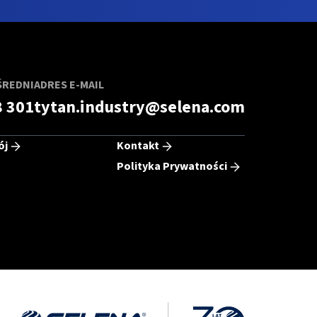
ŚREDNI
ADRES E-MAIL
8 301
tytan.industry@selena.com
ój
Kontakt
Polityka Prywatności