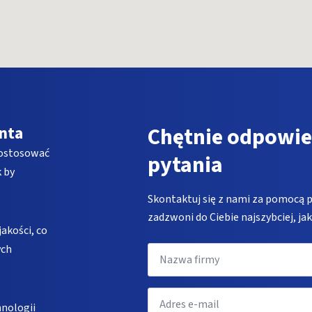
nta
Chętnie odpowie
dostosować
pytania
 by
Skontaktuj się z nami za pomocą 
zadzwoni do Ciebie najszybciej, ja
akości, co
Nazwa
ych
firmy
Email
*
nologii