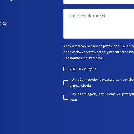
Message
*
oku
Administratorem danych jest Selena S.A. z sie
dane osobowe przetwarzamy w celu przedstaw
uzasadnionych interesów.
Zaznacz
Zaznacz wszystko
wszystko
Zgody
*
Wyrażam zgodę na przetwarzanie moich
umożliwienia
*
*
Wyrażam zgodę, aby Selena S.A. przesy
mail.