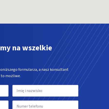
my na wszelkie
poniższego formularza, a nasz konsultant
k to możliwe.
Imię
i
nazwisko
*
Numer
telefonu