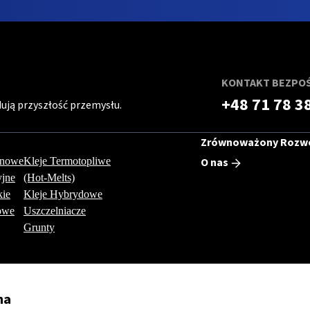
KONTAKT BEZPO
+48 71 78 3
ują przyszłość przemysłu.
Zrównoważony Rozw
tanowe
Kleje Termotopliwe
O nas
yjne
(Hot-Melts)
kie
Kleje Hybrydowe
owe
Uszczelniacze
Grunty
na