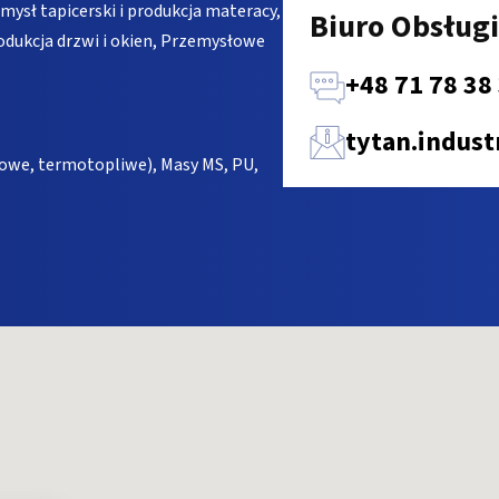
ysł tapicerski i produkcja materacy,
Biuro Obsługi
dukcja drzwi i okien, Przemysłowe
+48 71 78 38
tytan.indus
nowe, termotopliwe), Masy MS, PU,