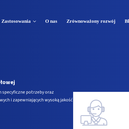
Zastosowania
O nas
Zrównoważony rozwój
B
słowej
h specyficzne potrzeby oraz
ych i zapewniających wysoką jakość