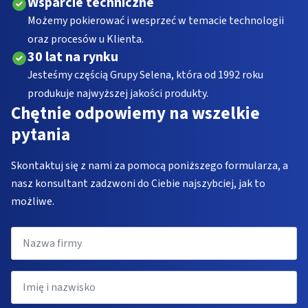
Wsparcie techniczne
Możemy pokierować i wesprzeć w temacie technologii
oraz procesów u Klienta.
30 lat na rynku
Jesteśmy częścią Grupy Selena, która od 1992 roku
produkuje najwyższej jakości produkty.
Chętnie odpowiemy na wszelkie
pytania
Skontaktuj się z nami za pomocą poniższego formularza, a
nasz konsultant zadzwoni do Ciebie najszybciej, jak to
możliwe.
Nazwa
firmy
Imię
i
nazwisko