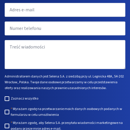
*
Email
*
Numer
telefonu
*
Message
*
Administratorem danych jest Selena S.A. z siedzibą przy ul. Legnicka 48A, 54-202
Wrocław, Polska. Twoje dane osobowe przetwarzamy w celu przedstawienia
oferty oraz realizowania naszych prawnie uzasadnionych interesów.
Zaznacz
Zaznacz wszystko
wszystko
Zgody
*
Wyrażam zgodę na przetwarzanie moich danych osobowych podanych w
formularzu w celu umożliwienia
*
*
Wyrażam zgodę, aby Selena S.A. przesyłała wiadomości marketingowe na
podany przeze mnie adres e-mail.