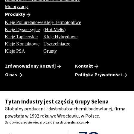
Motoryzacja
Produkty
Kleje Poliuretanowe
Kleje Termotopliwe
Kleje Dyspersyjne
(Hot-Melts)
Kleje Tapicerskie
Kleje Hybrydowe
Kleje Kontaktowe
Uszczelniacze
Kleje PSA
Grunty
Zrównoważony Rozwój
Kontakt
O nas
Polityka Prywatności
Tytan Industry jest częścią Grupy Selena
Globalny producent i dystrybutor chemii budowlanej, firma
powstała w 1992 roku we Wrocławiu, w Polsce.
By dowiedzieć się więcej przejdź na stronę
selena.com